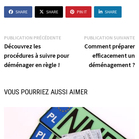
SHARE
SHARE
PIN IT
SHARE
Navigation
Publication
P
PUBLICATION PRÉCÉDENTE
PUBLICATION SUIVANTE
précédente :
s
Découvrez les
Comment préparer
de
procédures à suivre pour
efficacement un
l’article
déménager en règle !
déménagement ?
VOUS POURRIEZ AUSSI AIMER