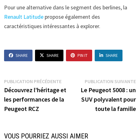
Pour une alternative dans le segment des berlines, la
Renault Latitude
propose également des
caractéristiques intéressantes à explorer.
SHARE
SHARE
PIN IT
SHARE
Navigation
Publication
P
PUBLICATION PRÉCÉDENTE
PUBLICATION SUIVANTE
précédente :
s
Découvrez l’héritage et
Le Peugeot 5008 : un
de
les performances de la
SUV polyvalent pour
l’article
Peugeot RCZ
toute la famille
VOUS POURRIEZ AUSSI AIMER