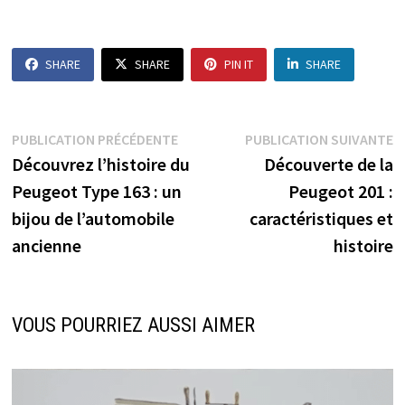
SHARE
SHARE
PIN IT
SHARE
Navigation
Publication
P
PUBLICATION PRÉCÉDENTE
PUBLICATION SUIVANTE
précédente :
s
Découvrez l’histoire du
Découverte de la
de
Peugeot Type 163 : un
Peugeot 201 :
l’article
bijou de l’automobile
caractéristiques et
ancienne
histoire
VOUS POURRIEZ AUSSI AIMER