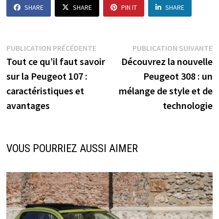
SHARE
SHARE
PIN IT
SHARE
Navigation
Publication
P
PUBLICATION PRÉCÉDENTE
PUBLICATION SUIVANTE
précédente :
s
Tout ce qu’il faut savoir
Découvrez la nouvelle
de
sur la Peugeot 107 :
Peugeot 308 : un
l’article
caractéristiques et
mélange de style et de
avantages
technologie
VOUS POURRIEZ AUSSI AIMER