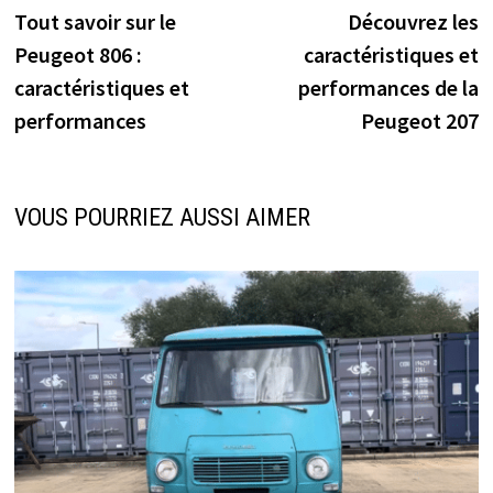
précédente :
s
Tout savoir sur le
Découvrez les
de
Peugeot 806 :
caractéristiques et
l’article
caractéristiques et
performances de la
performances
Peugeot 207
VOUS POURRIEZ AUSSI AIMER