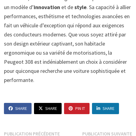
un modèle d’
innovation
et de
style
. Sa capacité à allier
performances, esthétisme et technologies avancées en
fait un véhicule d’exception qui répond aux exigences
des conducteurs modernes. Que vous soyez attiré par
son design extérieur captivant, son habitacle
ergonomique ou sa variété de motorisations, la
Peugeot 308 est indéniablement un choix à considérer
pour quiconque recherche une voiture sophistiquée et
performante.
SHARE
SHARE
PIN IT
SHARE
Navigation
Publication
P
PUBLICATION PRÉCÉDENTE
PUBLICATION SUIVANTE