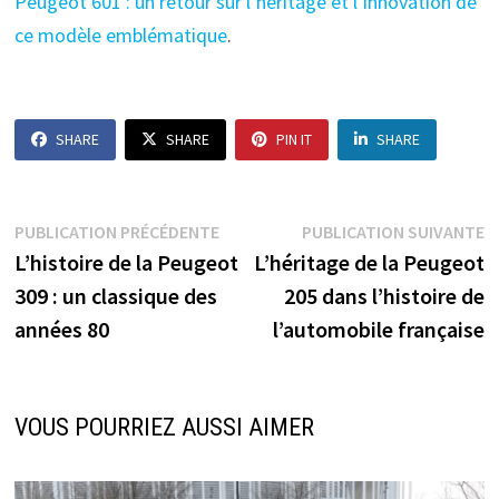
Peugeot 601 : un retour sur l’héritage et l’innovation de
ce modèle emblématique
.
SHARE
SHARE
PIN IT
SHARE
Navigation
Publication
P
PUBLICATION PRÉCÉDENTE
PUBLICATION SUIVANTE
précédente :
s
L’histoire de la Peugeot
L’héritage de la Peugeot
de
309 : un classique des
205 dans l’histoire de
l’article
années 80
l’automobile française
VOUS POURRIEZ AUSSI AIMER