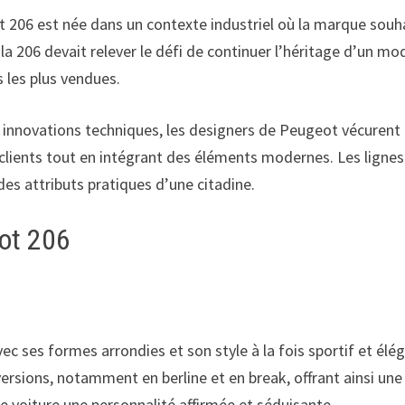
t 206 est née dans un contexte industriel où la marque souha
 la 206 devait relever le défi de continuer l’héritage d’un mo
s les plus vendues.
s innovations techniques, les designers de Peugeot vécuren
s clients tout en intégrant des éléments modernes. Les lignes
es attributs pratiques d’une citadine.
eot 206
vec ses formes arrondies et son style à la fois sportif et él
rsions, notamment en berline et en break, offrant ainsi une 
e voiture une personnalité affirmée et séduisante.