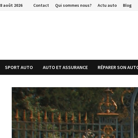
Passer
8 août 2026
Contact
Qui sommes nous?
Actu auto
Blog
au
contenu
SPORT AUTO
AUTO ET ASSURANCE
RÉPARER SON AUT