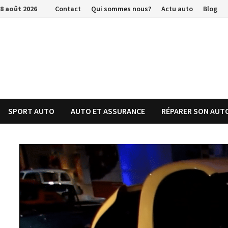
Passer
8 août 2026
Contact
Qui sommes nous?
Actu auto
Blog
au
contenu
SPORT AUTO
AUTO ET ASSURANCE
RÉPARER SON AUT