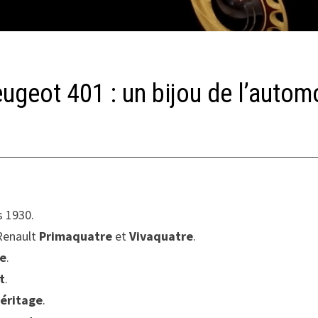
eugeot 401 : un bijou de l’autom
 1930.
s Renault
Primaquatre
et
Vivaquatre
.
ue
.
t
.
éritage
.