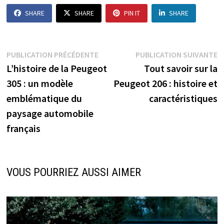
SHARE
SHARE
PIN IT
SHARE
Navigation
Publication
P
PUBLICATION PRÉCÉDENTE
PUBLICATION SUIVANTE
précédente :
s
L’histoire de la Peugeot
Tout savoir sur la
de
305 : un modèle
Peugeot 206 : histoire et
l’article
emblématique du
caractéristiques
paysage automobile
français
VOUS POURRIEZ AUSSI AIMER