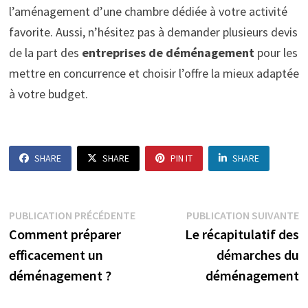
l’aménagement d’une chambre dédiée à votre activité
favorite. Aussi, n’hésitez pas à demander plusieurs devis
de la part des
entreprises de déménagement
pour les
mettre en concurrence et choisir l’offre la mieux adaptée
à votre budget.
SHARE
SHARE
PIN IT
SHARE
Navigation
Publication
P
PUBLICATION PRÉCÉDENTE
PUBLICATION SUIVANTE
précédente :
s
Comment préparer
Le récapitulatif des
de
efficacement un
démarches du
l’article
déménagement ?
déménagement