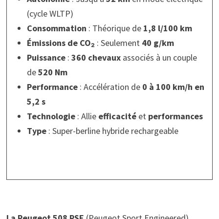
(cycle WLTP)
Consommation
: Théorique de
1,8 l/100 km
Émissions de CO₂
: Seulement
40 g/km
Puissance
:
360 chevaux
associés à un couple
de
520 Nm
Performance
: Accélération de
0 à 100 km/h en
5,2 s
Technologie
: Allie
efficacité
et
performances
Type
: Super-berline hybride rechargeable
La Peugeot 508 PSE
(Peugeot Sport Engineered)