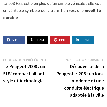
La 508 PSE est bien plus qu’un simple véhicule : elle est
un véritable symbole de la transition vers une
mobilité
durable
.
SHARE
SHARE
PIN IT
SHARE
Navigation
Publication
P
PUBLICATION PRÉCÉDENTE
PUBLICATION SUIVANTE
précédente :
s
Le Peugeot 2008 : un
Découverte de la
de
SUV compact alliant
Peugeot e-208 : un look
l’article
style et technologie
moderne et une
conduite électrique
adaptée à la ville