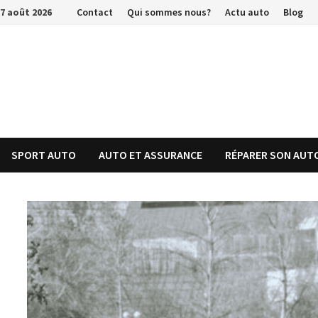
Passer
7 août 2026
Contact
Qui sommes nous?
Actu auto
Blog
au
contenu
SPORT AUTO
AUTO ET ASSURANCE
RÉPARER SON AUT