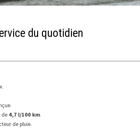
service du quotidien
x.
nçue.
n de
4,7 l/100 km
.
teur de pluie.