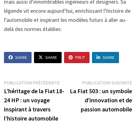
mais aussi d’innombrables ingénieurs et designers. Sa
légende vit encore aujourd’hui, enrichissant l’histoire de
l’automobile et inspirant les modèles futurs à aller au-
delà des normes établies.
SHARE
SHARE
PIN IT
SHARE
Navigation
Publication
P
PUBLICATION PRÉCÉDENTE
PUBLICATION SUIVANTE
précédente :
s
L’héritage de la Fiat 18-
La Fiat 503 : un symbole
de
24 HP : un voyage
d’innovation et de
l’article
inspirant à travers
passion automobile
l’histoire automobile