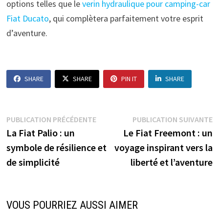
options telles que le
verin hydraulique pour camping-car
Fiat Ducato
, qui complètera parfaitement votre esprit
d’aventure.
SHARE
SHARE
PIN IT
SHARE
Navigation
Publication
P
PUBLICATION PRÉCÉDENTE
PUBLICATION SUIVANTE
précédente :
s
La Fiat Palio : un
Le Fiat Freemont : un
de
symbole de résilience et
voyage inspirant vers la
l’article
de simplicité
liberté et l’aventure
VOUS POURRIEZ AUSSI AIMER