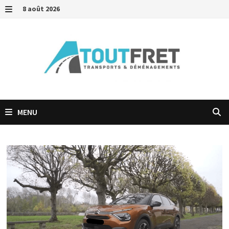
Passer
8 août 2026
au
MENU
contenu
MENU