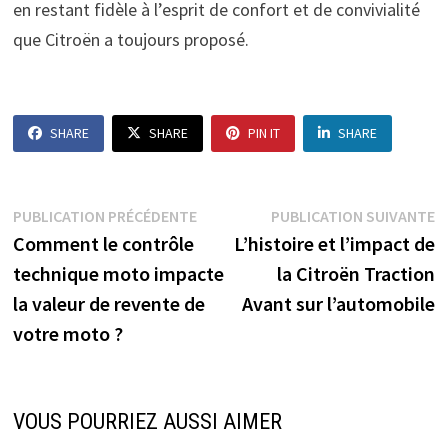
en restant fidèle à l’esprit de confort et de convivialité
que Citroën a toujours proposé.
SHARE
SHARE
PIN IT
SHARE
Navigation
Publication
P
PUBLICATION PRÉCÉDENTE
PUBLICATION SUIVANTE
précédente :
s
Comment le contrôle
L’histoire et l’impact de
de
technique moto impacte
la Citroën Traction
l’article
la valeur de revente de
Avant sur l’automobile
votre moto ?
VOUS POURRIEZ AUSSI AIMER