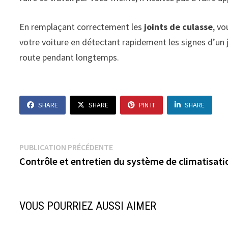
En remplaçant correctement les
joints de culasse
, vo
votre voiture en détectant rapidement les signes d’un j
route pendant longtemps.
SHARE
SHARE
PIN IT
SHARE
Navigation
Publication
PUBLICATION PRÉCÉDENTE
précédente :
Contrôle et entretien du système de climatisati
de
l’article
VOUS POURRIEZ AUSSI AIMER