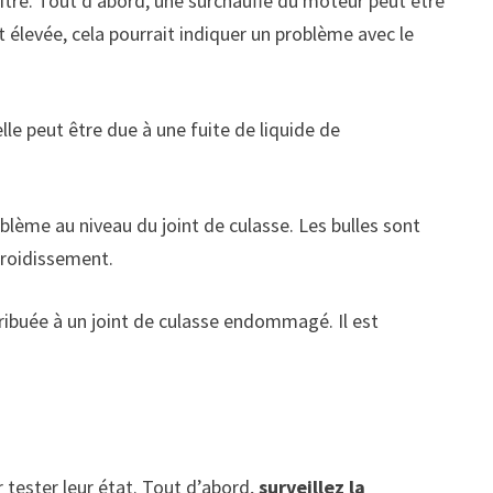
tre. Tout d’abord, une surchauffe du moteur peut être
levée, cela pourrait indiquer un problème avec le
le peut être due à une fuite de liquide de
blème au niveau du joint de culasse. Les bulles sont
froidissement.
tribuée à un joint de culasse endommagé. Il est
 tester leur état. Tout d’abord,
surveillez la