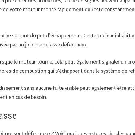
présenter des problèmes, plusieurs signes peuvent apparaî
re de votre moteur monte rapidement ou reste constamment é
anche sortant du pot d’échappement. Cette couleur inhabituel
ée par un joint de culasse défectueux.
lorsque le moteur tourne, cela peut également signaler un pro
bres de combustion qui s’échappent dans le système de re
oidissement sans aucune fuite visible peut également être at
ment en cas de besoin.
lasse
oiture sont défectueux ? Voici quelques astuces simples pour