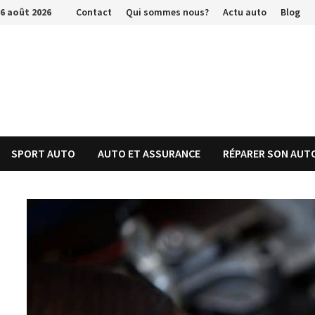
Passer
6 août 2026
Contact
Qui sommes nous?
Actu auto
Blog
au
contenu
SPORT AUTO
AUTO ET ASSURANCE
RÉPARER SON AUT