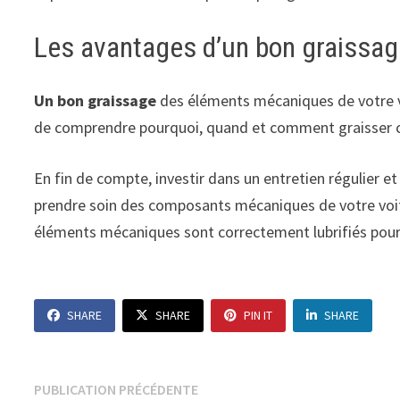
Les avantages d’un bon graissa
Un bon graissage
des éléments mécaniques de votre v
de comprendre pourquoi, quand et comment graisser ces
En fin de compte, investir dans un entretien régulier e
prendre soin des composants mécaniques de votre voitu
éléments mécaniques sont correctement lubrifiés pour 
SHARE
SHARE
PIN IT
SHARE
Navigation
Publication
PUBLICATION PRÉCÉDENTE