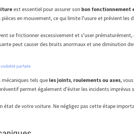
iture
est essentiel pour assurer son
bon fonctionnement e
s pièces en mouvement, ce qui limite l’usure et prévient le
vent se frictionner excessivement et s’user prématurément, 
ffisante peut causer des bruits anormaux et une diminution d
isibilité parfaite
ts mécaniques tels que
les joints
,
roulements ou axes
, vou
préventif permet également d’éviter les incidents imprévus s
n état de votre voiture. Ne négligez pas cette étape importan
caniques