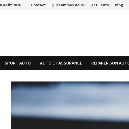
Passer
8 août 2026
Contact
Qui sommes nous?
Actu auto
Blog
au
contenu
SPORT AUTO
AUTO ET ASSURANCE
RÉPARER SON AUT