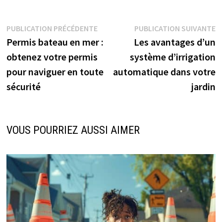
Navigation
Publication
P
PUBLICATION PRÉCÉDENTE
PUBLICATION SUIVANTE
précédente :
s
Permis bateau en mer :
Les avantages d’un
de
obtenez votre permis
système d’irrigation
l’article
pour naviguer en toute
automatique dans votre
sécurité
jardin
VOUS POURRIEZ AUSSI AIMER