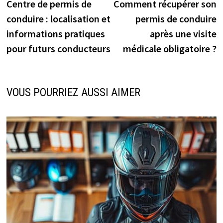
précédente :
s
Centre de permis de
Comment récupérer son
de
conduire : localisation et
permis de conduire
l’article
informations pratiques
après une visite
pour futurs conducteurs
médicale obligatoire ?
VOUS POURRIEZ AUSSI AIMER