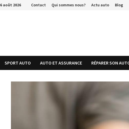
Passer
6 août 2026
Contact
Qui sommes nous?
Actu auto
Blog
au
contenu
SPORT AUTO
AUTO ET ASSURANCE
RÉPARER SON AUT