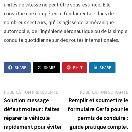
unités de vitesse ne peut être sous-estimée. Elle
constitue une compétence fondamentale dans de
nombreux secteurs, qu’il s’agisse de la mécanique
automobile, de l’ingénierie aéronautique ou de la simple
conduite quotidienne sur des routes internationales.
SHARE
SHARE
PIN IT
SHARE
Navigation
Publication
P
PUBLICATION PRÉCÉDENTE
PUBLICATION SUIVANTE
précédente :
s
Solution message
Remplir et soumettre le
de
défaut moteur : faites
formulaire Cerfa pour le
l’article
réparer le véhicule
permis de conduire :
rapidement pour éviter
guide pratique complet