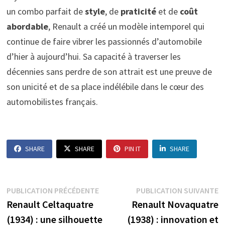
un combo parfait de
style
, de
praticité
et de
coût
abordable
, Renault a créé un modèle intemporel qui
continue de faire vibrer les passionnés d’automobile
d’hier à aujourd’hui. Sa capacité à traverser les
décennies sans perdre de son attrait est une preuve de
son unicité et de sa place indélébile dans le cœur des
automobilistes français.
SHARE
SHARE
PIN IT
SHARE
Navigation
Publication
P
PUBLICATION PRÉCÉDENTE
PUBLICATION SUIVANTE
précédente :
s
Renault Celtaquatre
Renault Novaquatre
de
(1934) : une silhouette
(1938) : innovation et