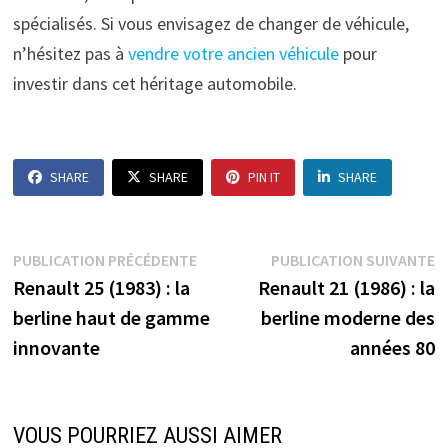
spécialisés. Si vous envisagez de changer de véhicule,
n’hésitez pas à
vendre votre ancien véhicule
pour
investir dans cet héritage automobile.
SHARE
SHARE
PIN IT
SHARE
Navigation
Publication
P
PUBLICATION PRÉCÉDENTE
PUBLICATION SUIVANTE
précédente :
s
Renault 25 (1983) : la
Renault 21 (1986) : la
de
berline haut de gamme
berline moderne des
l’article
innovante
années 80
VOUS POURRIEZ AUSSI AIMER