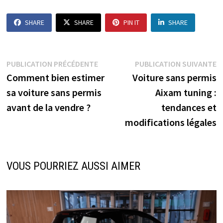
SHARE
SHARE
PIN IT
SHARE
Navigation
Publication
P
PUBLICATION PRÉCÉDENTE
PUBLICATION SUIVANTE
précédente :
s
Comment bien estimer
Voiture sans permis
de
sa voiture sans permis
Aixam tuning :
l’article
avant de la vendre ?
tendances et
modifications légales
VOUS POURRIEZ AUSSI AIMER