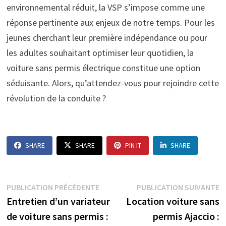
environnemental réduit, la VSP s’impose comme une
réponse pertinente aux enjeux de notre temps. Pour les
jeunes cherchant leur première indépendance ou pour
les adultes souhaitant optimiser leur quotidien, la
voiture sans permis électrique constitue une option
séduisante. Alors, qu’attendez-vous pour rejoindre cette
révolution de la conduite ?
SHARE
SHARE
PIN IT
SHARE
Navigation
Publication
P
PUBLICATION PRÉCÉDENTE
PUBLICATION SUIVANTE
précédente :
s
Entretien d’un variateur
Location voiture sans
de
de voiture sans permis :
permis Ajaccio :