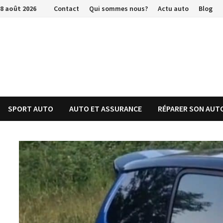
Passer
8 août 2026
Contact
Qui sommes nous?
Actu auto
Blog
au
contenu
SPORT AUTO
AUTO ET ASSURANCE
RÉPARER SON AUT