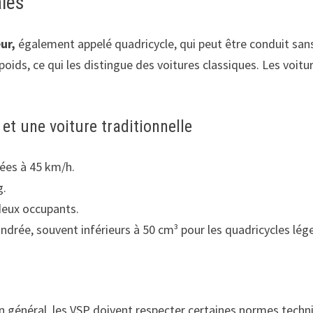
ales
ur,
également appelé quadricycle, qui peut être conduit sans
poids, ce qui les distingue des voitures classiques. Les voitu
et une voiture traditionnelle
ées à 45 km/h.
g.
deux occupants.
indrée, souvent inférieurs à 50 cm³ pour les quadricycles lége
n général, les VSP doivent respecter certaines normes techni