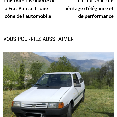
L’histoire fascinante de
La Fiat 2300 : un
de
la Fiat Punto II : une
héritage d’élégance et
l’article
icône de l’automobile
de performance
VOUS POURRIEZ AUSSI AIMER