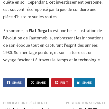
quête en soi. Cependant, cet investissement personnel
est souvent récompensé par la joie de conduire une
pièce d’histoire sur les routes.
En somme, la
Fiat Regata
est une belle illustration de
l’évolution de l’automobile, embrassant les innovations
de son époque tout en capturant l’esprit des années
1980. Son héritage perdure, et son histoire est un
voyage fascinant à travers le temps et la technologie.
SHARE
SHARE
PIN IT
SHARE
Navigation
Publication
P
PUBLICATION PRÉCÉDENTE
PUBLICATION SUIVANTE
précédente :
s