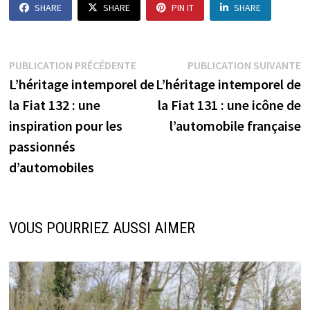
SHARE
SHARE
PIN IT
SHARE
Navigation
Publication
P
PUBLICATION PRÉCÉDENTE
PUBLICATION SUIVANTE
précédente :
s
L’héritage intemporel de
L’héritage intemporel de
de
la Fiat 132 : une
la Fiat 131 : une icône de
l’article
inspiration pour les
l’automobile française
passionnés
d’automobiles
VOUS POURRIEZ AUSSI AIMER