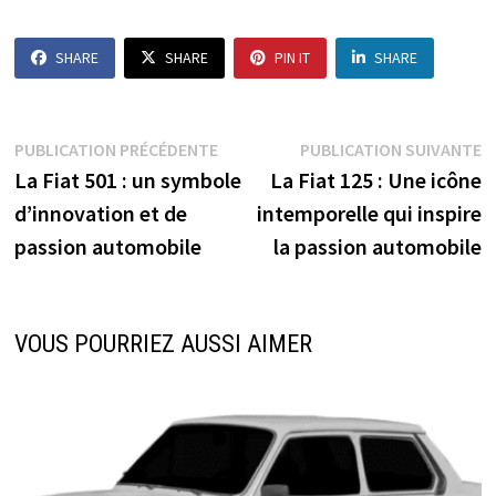
SHARE
SHARE
PIN IT
SHARE
Navigation
Publication
P
PUBLICATION PRÉCÉDENTE
PUBLICATION SUIVANTE
précédente :
s
La Fiat 501 : un symbole
La Fiat 125 : Une icône
de
d’innovation et de
intemporelle qui inspire
l’article
passion automobile
la passion automobile
VOUS POURRIEZ AUSSI AIMER