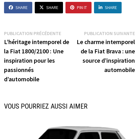
SHARE
SHARE
PIN IT
SHARE
Navigation
Publication
P
PUBLICATION PRÉCÉDENTE
PUBLICATION SUIVANTE
précédente :
s
L’héritage intemporel de
Le charme intemporel
de
la Fiat 1800/2100 : Une
de la Fiat Brava : une
l’article
inspiration pour les
source d’inspiration
passionnés
automobile
d’automobile
VOUS POURRIEZ AUSSI AIMER