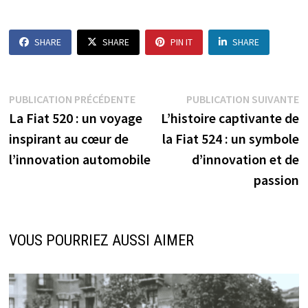
SHARE
SHARE
PIN IT
SHARE
Navigation
Publication
P
PUBLICATION PRÉCÉDENTE
PUBLICATION SUIVANTE
précédente :
s
La Fiat 520 : un voyage
L’histoire captivante de
de
inspirant au cœur de
la Fiat 524 : un symbole
l’article
l’innovation automobile
d’innovation et de
passion
VOUS POURRIEZ AUSSI AIMER