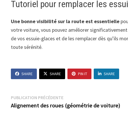
Tutoriel pour remplacer les essu
Une bonne visibilité sur la route est essentielle
pour
votre voiture, vous pouvez améliorer significativement 
de vos essuie-glaces et de les remplacer dès qu’ils mon
toute sérénité.
SHARE
SHARE
PIN IT
SHARE
Navigation
Publication
PUBLICATION PRÉCÉDENTE
précédente :
Alignement des roues (géométrie de voiture)
de
l’article