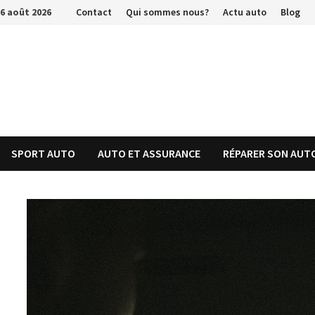
Passer
6 août 2026
Contact
Qui sommes nous?
Actu auto
Blog
au
contenu
SPORT AUTO
AUTO ET ASSURANCE
RÉPARER SON AUT