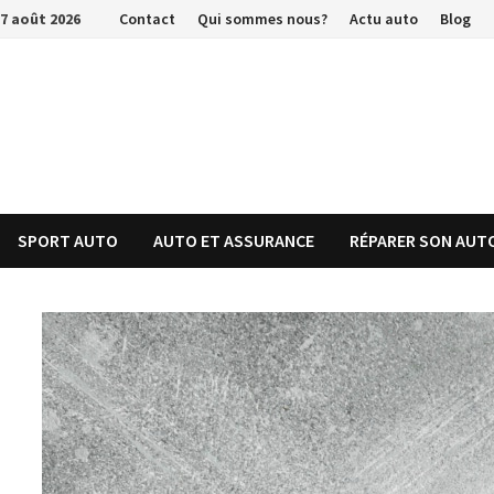
Passer
7 août 2026
Contact
Qui sommes nous?
Actu auto
Blog
au
contenu
SPORT AUTO
AUTO ET ASSURANCE
RÉPARER SON AUT