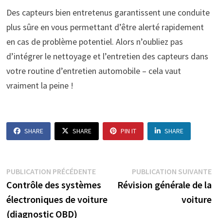
Des capteurs bien entretenus garantissent une conduite
plus sûre en vous permettant d’être alerté rapidement
en cas de problème potentiel. Alors n’oubliez pas
d’intégrer le nettoyage et l’entretien des capteurs dans
votre routine d’entretien automobile – cela vaut
vraiment la peine !
SHARE
SHARE
PIN IT
SHARE
Navigation
Publication
P
PUBLICATION PRÉCÉDENTE
PUBLICATION SUIVANTE
précédente :
s
Contrôle des systèmes
Révision générale de la
de
électroniques de voiture
voiture
l’article
(diagnostic OBD)