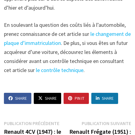
d’hier et d’aujourd’hui.
En soulevant la question des coûts liés à l’automobile,
prenez connaissance de cet article sur
le changement de
plaque d’immatriculation
. De plus, si vous êtes un futur
acquéreur d’une voiture, découvrez les élements à
considérer avant un contrôle technique en consultant
cet article sur
le contrôle technique
.
SHARE
SHARE
PIN IT
SHARE
Navigation
Publication
P
PUBLICATION PRÉCÉDENTE
PUBLICATION SUIVANTE
précédente :
s
Renault 4CV (1947) : le
Renault Frégate (1951) :