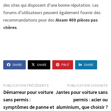
des sites qui disposent d’une bonne réputation. Les
forums d’utilisateurs peuvent également fournir des
recommandations pour des
Aixam 400 pièces pas
chères
.
SHARE
SHARE
PIN IT
SHARE
Navigation
Publication
P
PUBLICATION PRÉCÉDENTE
PUBLICATION SUIVANTE
précédente :
s
Démarreur pour voiture
Jantes pour voiture sans
de
sans permis :
permis : acier ou
l’article
symptômes de panne et
aluminium, que choisir ?