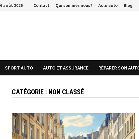
Passer
6 août 2026
Contact
Qui sommes nous?
Actu auto
Blog
au
contenu
SPORT AUTO
AUTO ET ASSURANCE
RÉPARER SON AUT
CATÉGORIE :
NON CLASSÉ