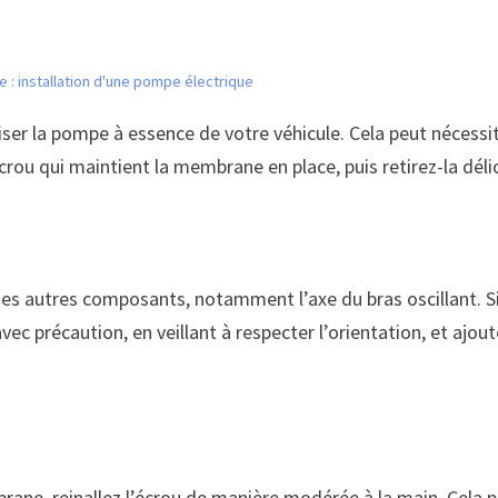
 : installation d'une pompe électrique
r la pompe à essence de votre véhicule. Cela peut nécessit
écrou qui maintient la membrane en place, puis retirez-la dél
des autres composants, notamment l’axe du bras oscillant. Si c
c précaution, en veillant à respecter l’orientation, et ajou
brane, reinallez l’écrou de manière modérée à la main. Cela 