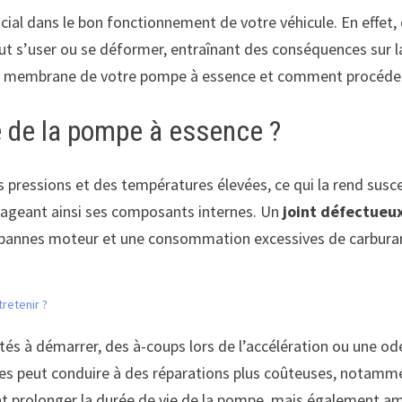
cial dans le bon fonctionnement de votre véhicule. En effet, e
eut s’user ou se déformer, entraînant des conséquences sur l
r la membrane de votre pompe à essence et comment procéder 
 de la pompe à essence ?
ressions et des températures élevées, ce qui la rend suscep
mageant ainsi ses composants internes. Un
joint défectueu
s pannes moteur et une consommation excessives de carbura
retenir ?
s à démarrer, des à-coups lors de l’accélération ou une odeur 
s peut conduire à des réparations plus coûteuses, notamme
 prolonger la durée de vie de la pompe, mais également amé