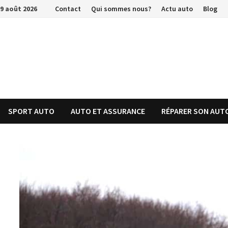
Passer
9 août 2026
Contact
Qui sommes nous?
Actu auto
Blog
au
contenu
SPORT AUTO
AUTO ET ASSURANCE
RÉPARER SON AUT