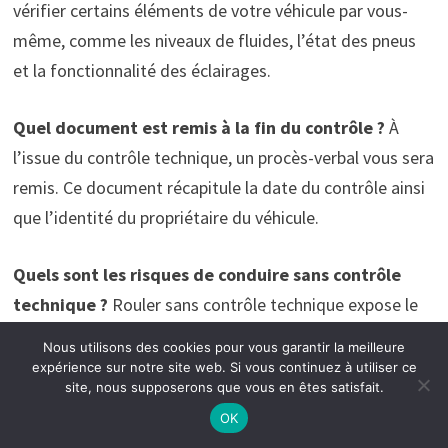
vérifier certains éléments de votre véhicule par vous-
même, comme les niveaux de fluides, l’état des pneus
et la fonctionnalité des éclairages.
Quel document est remis à la fin du contrôle ?
À
l’issue du contrôle technique, un procès-verbal vous sera
remis. Ce document récapitule la date du contrôle ainsi
que l’identité du propriétaire du véhicule.
Quels sont les risques de conduire sans contrôle
technique ?
Rouler sans contrôle technique expose le
conducteur à une amende de
135 euros
et à la
Nous utilisons des cookies pour vous garantir la meilleure
possibilité de confiscation du véhicule.
expérience sur notre site web. Si vous continuez à utiliser ce
site, nous supposerons que vous en êtes satisfait.
OK
Est-il possible de passer une contre-visite ?
Si votre