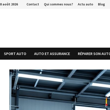
Passer
8 août 2026
Contact
Qui sommes nous?
Actu auto
Blog
au
contenu
SPORT AUTO
AUTO ET ASSURANCE
RÉPARER SON AUT