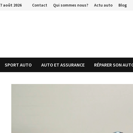
Passer
7 août 2026
Contact
Qui sommes nous?
Actu auto
Blog
au
contenu
SPORT AUTO
AUTO ET ASSURANCE
RÉPARER SON AUT