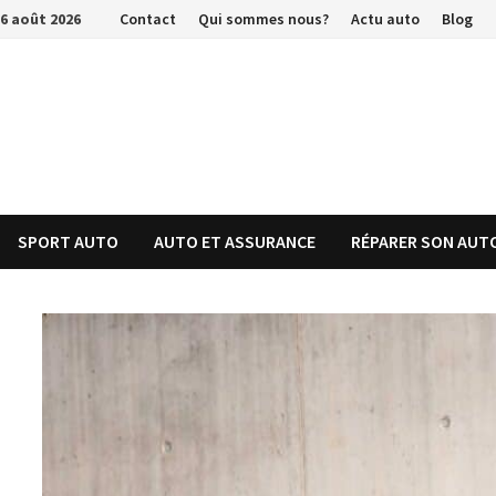
Passer
6 août 2026
Contact
Qui sommes nous?
Actu auto
Blog
au
contenu
SPORT AUTO
AUTO ET ASSURANCE
RÉPARER SON AUT