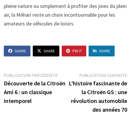
pleine nature ou simplement à profiter des joies du plein
air, la Méhari reste un choix incontournable pour les
amateurs de véhicules de loisirs.
SHARE
SHARE
PIN IT
SHARE
Navigation
Publication
P
PUBLICATION PRÉCÉDENTE
PUBLICATION SUIVANTE
précédente :
s
Découverte de la Citroën
L’histoire fascinante de
de
Ami 6 : un classique
la Citroën GS : une
l’article
intemporel
révolution automobile
des années 70