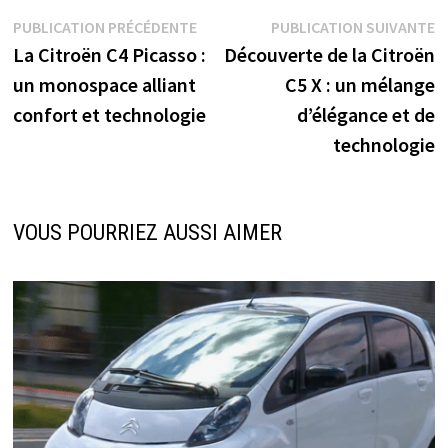
Navigation
Publication
P
PUBLICATION PRÉCÉDENTE
PUBLICATION SUIVANTE
précédente :
s
La Citroën C4 Picasso :
Découverte de la Citroën
de
un monospace alliant
C5 X : un mélange
l’article
confort et technologie
d’élégance et de
technologie
VOUS POURRIEZ AUSSI AIMER