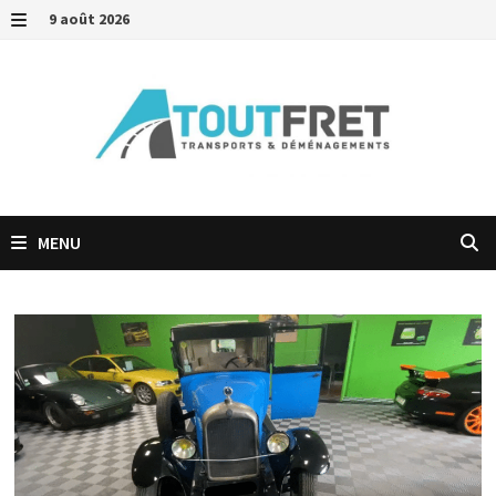
Passer
9 août 2026
au
MENU
contenu
MENU