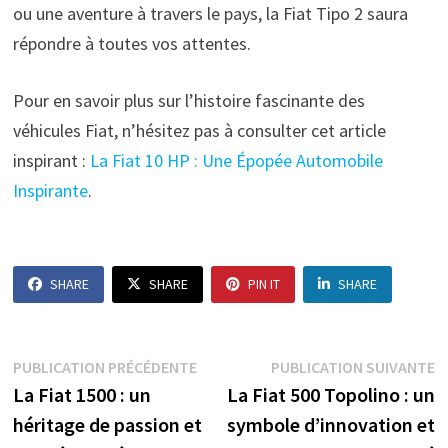
ou une aventure à travers le pays, la Fiat Tipo 2 saura
répondre à toutes vos attentes.
Pour en savoir plus sur l’histoire fascinante des
véhicules Fiat, n’hésitez pas à consulter cet article
inspirant :
La Fiat 10 HP : Une Épopée Automobile
Inspirante
.
SHARE
SHARE
PIN IT
SHARE
Navigation
Publication
P
PUBLICATION PRÉCÉDENTE
PUBLICATION SUIVANTE
précédente :
s
La Fiat 1500 : un
La Fiat 500 Topolino : un
de
héritage de passion et
symbole d’innovation et
l’article