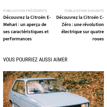
Navigation
Publication
P
PUBLICATION PRÉCÉDENTE
PUBLICATION SUIVANTE
précédente :
s
Découvrez la Citroën E-
Découvrez la Citroën C-
de
Mehari : un aperçu de
Zéro : une révolution
l’article
ses caractéristiques et
électrique sur quatre
performances
roues
VOUS POURRIEZ AUSSI AIMER