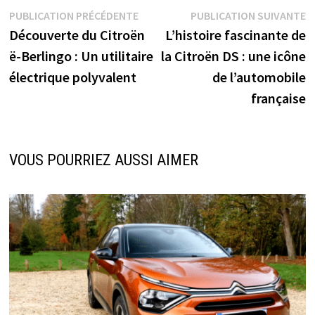
Navigation
Publication
P
PUBLICATION PRÉCÉDENTE
PUBLICATION SUIVANTE
précédente :
s
Découverte du Citroën
L’histoire fascinante de
de
ë-Berlingo : Un utilitaire
la Citroën DS : une icône
l’article
électrique polyvalent
de l’automobile
française
VOUS POURRIEZ AUSSI AIMER