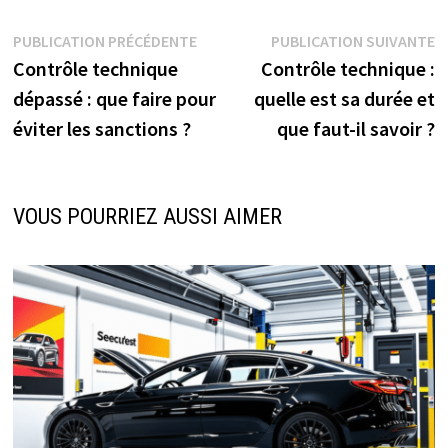
Navigation
Publication
P
PUBLICATION PRÉCÉDENTE
PUBLICATION SUIVANTE
précédente :
s
Contrôle technique
Contrôle technique :
de
dépassé : que faire pour
quelle est sa durée et
l’article
éviter les sanctions ?
que faut-il savoir ?
VOUS POURRIEZ AUSSI AIMER