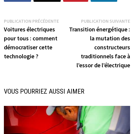
Navigation
Publication
P
PUBLICATION PRÉCÉDENTE
PUBLICATION SUIVANTE
précédente :
s
Voitures électriques
Transition énergétique :
de
pour tous : comment
la mutation des
l’article
démocratiser cette
constructeurs
technologie ?
traditionnels face à
l’essor de l’électrique
VOUS POURRIEZ AUSSI AIMER